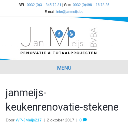
BEL:
0032 (0)3 – 345 72 81
| Gsm:
0032 (0)498 – 16 78 25
E-mail:
info@janmeijs.be
F
R
a
s
c
s
e
b
MENU
o
o
janmeijs-
k
keukenrenovatie-stekene
Door
WP-JMeijs217
|
2 oktober 2017
|
0