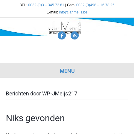
BEL:
0032 (0)3 – 345 72 81
| Gsm:
0032 (0)498 – 16 78 25
E-mail:
info@janmeijs.be
F
R
a
s
c
s
e
b
MENU
o
o
Berichten door WP-JMeijs217
k
Niks gevonden