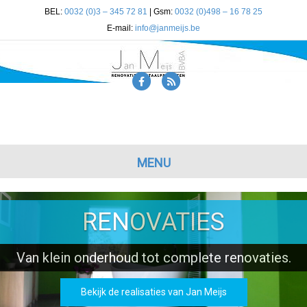
BEL:
0032 (0)3 – 345 72 81
| Gsm:
0032 (0)498 – 16 78 25
E-mail:
info@janmeijs.be
Facebook
Rss
MENU
RENOVATIES
Van klein onderhoud tot complete renovaties.
Bekijk de realisaties van Jan Meijs