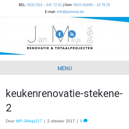
BEL:
0032 (0)3 – 345 72 81
| Gsm:
0032 (0)498 – 16 78 25
E-mail:
info@janmeijs.be
F
R
a
s
c
s
e
b
MENU
o
o
keukenrenovatie-stekene-
k
2
Door
WP-JMeijs217
|
2 oktober 2017
|
0