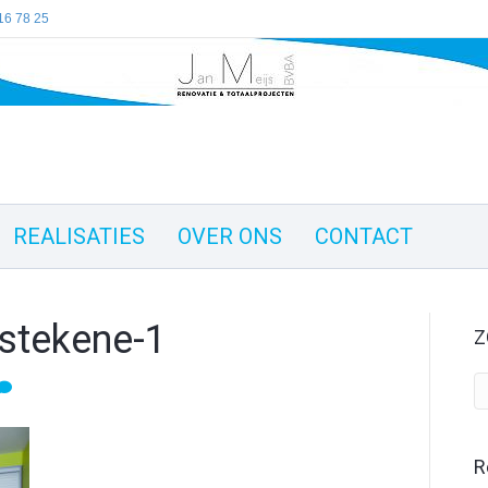
16 78 25
REALISATIES
OVER ONS
CONTACT
stekene-1
Z
R