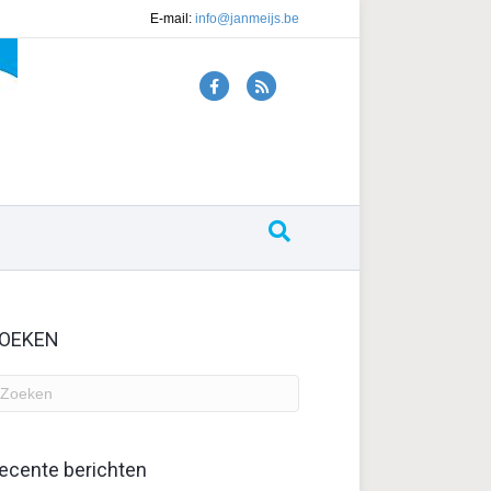
E-mail:
info@janmeijs.be
F
R
a
s
c
s
e
b
o
o
k
OEKEN
ecente berichten