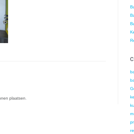
B
B
B
Ke
R
C
b
b
G
k
nnen plaatsen.
ku
m
pr
re