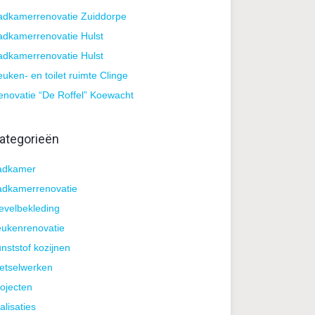
adkamerrenovatie Zuiddorpe
adkamerrenovatie Hulst
adkamerrenovatie Hulst
uken- en toilet ruimte Clinge
enovatie “De Roffel” Koewacht
ategorieën
adkamer
adkamerrenovatie
evelbekleding
eukenrenovatie
nststof kozijnen
etselwerken
ojecten
alisaties