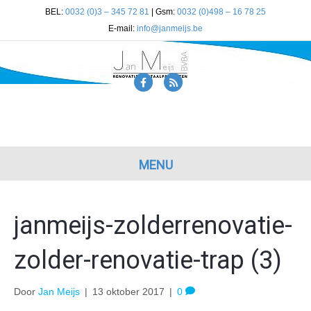
BEL:
0032 (0)3 – 345 72 81
| Gsm:
0032 (0)498 – 16 78 25
E-mail:
info@janmeijs.be
F
R
a
s
c
s
e
b
MENU
o
o
janmeijs-zolderrenovatie-
k
zolder-renovatie-trap (3)
Door
Jan Meijs
|
13 oktober 2017
|
0