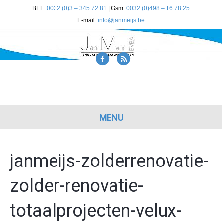
BEL:
0032 (0)3 – 345 72 81
| Gsm:
0032 (0)498 – 16 78 25
E-mail:
info@janmeijs.be
F
R
a
s
c
s
e
b
MENU
o
o
janmeijs-zolderrenovatie-
k
zolder-renovatie-
totaalprojecten-velux-