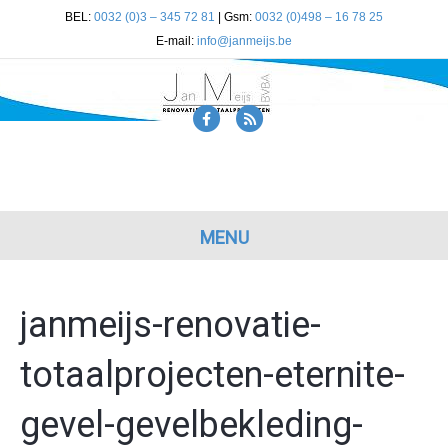
BEL:
0032 (0)3 – 345 72 81
| Gsm:
0032 (0)498 – 16 78 25
E-mail:
info@janmeijs.be
F
R
a
s
c
s
e
b
MENU
o
o
janmeijs-renovatie-
k
totaalprojecten-eternite-
gevel-gevelbekleding-