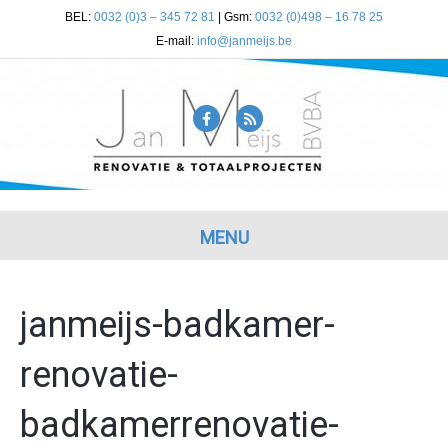
BEL:
0032 (0)3 – 345 72 81
| Gsm:
0032 (0)498 – 16 78 25
E-mail:
info@janmeijs.be
F
R
a
s
c
s
e
b
MENU
o
o
janmeijs-badkamer-
k
renovatie-
badkamerrenovatie-