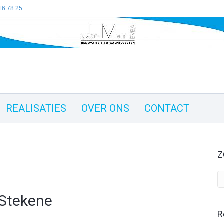
16 78 25
REALISATIES
OVER ONS
CONTACT
Z
Stekene
R