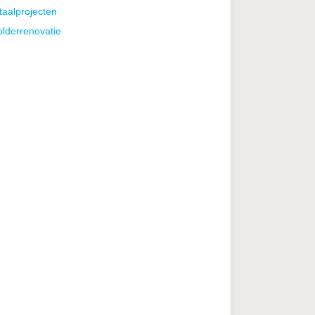
taalprojecten
lderrenovatie