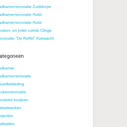
adkamerrenovatie Zuiddorpe
adkamerrenovatie Hulst
adkamerrenovatie Hulst
uken- en toilet ruimte Clinge
enovatie “De Roffel” Koewacht
ategorieën
adkamer
adkamerrenovatie
evelbekleding
eukenrenovatie
nststof kozijnen
etselwerken
ojecten
alisaties