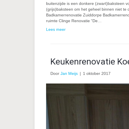
buitenzijde is een donkere (zwart)baksteen vo
(grijs)baksteen om het geheel binnen niet t
Badkamerrenovatie Zuiddorpe Badkamerrenova
ruimte Clinge Renovatie “De…
Lees meer
Keukenrenovatie K
Door
Jan Meijs
|
1 oktober 2017