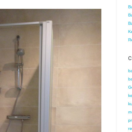
B
B
B
Ke
R
C
b
b
G
k
ku
m
pr
re